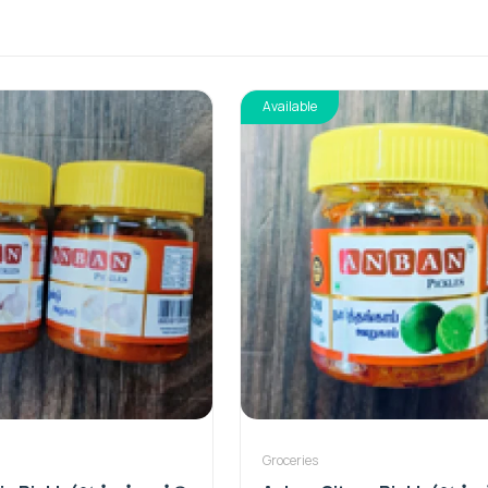
Available
Groceries