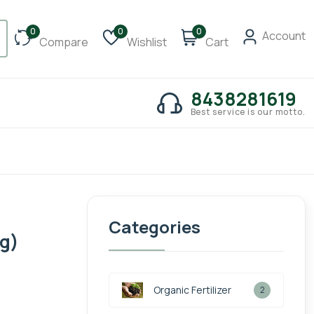
0
0
0
Account
Compare
Wishlist
Cart
8438281619
Best service is our motto.
Categories
 g)
Organic Fertilizer
2