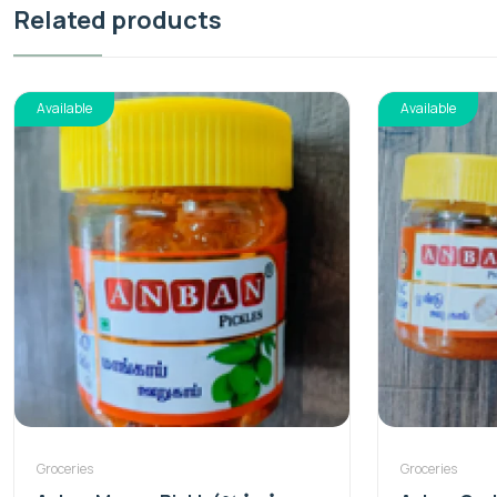
Related products
Available
Available
Groceries
Groceries