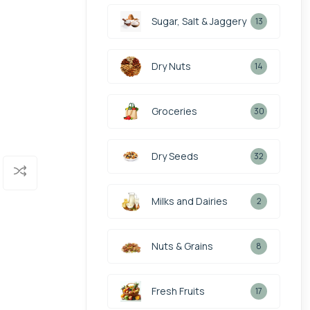
Sugar, Salt & Jaggery
13
Dry Nuts
14
Groceries
30
Dry Seeds
32
Milks and Dairies
2
Nuts & Grains
8
Fresh Fruits
17