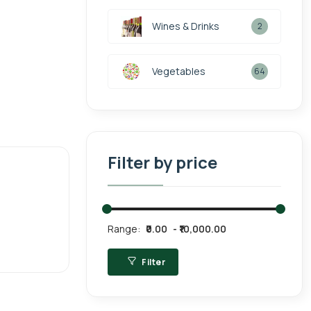
Wines & Drinks
2
Vegetables
64
Filter by price
Range:
₹0.00
₹10,000.00
Filter