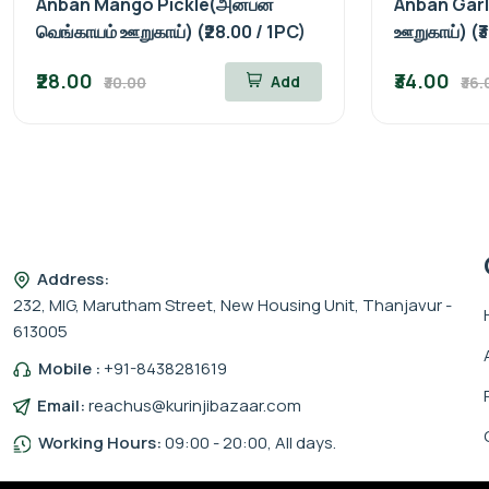
Anban Mango Pickle(அன்பன்
Anban Garli
வெங்காயம் ஊறுகாய்) (₹28.00 / 1PC)
ஊறுகாய்) (₹
₹28.00
₹34.00
Add
₹30.00
₹36.
Address:
232, MIG, Marutham Street, New Housing Unit, Thanjavur -
613005
Mobile :
+91-8438281619
Email:
reachus@kurinjibazaar.com
Working Hours:
09:00 - 20:00, All days.