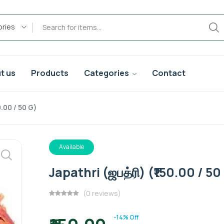
ories
t us
Products
Categories
Contact
0.00 / 50 G)
Available
Japathri (ஜபத்ரி) (₹150.00 / 50
(0 reviews)
-14% Off