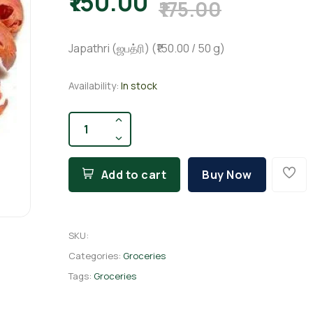
₹150.00
₹175.00
Japathri (ஜபத்ரி) (₹150.00 / 50 g)
Availability:
In stock
Add to cart
Buy Now
SKU
:
Categories:
Groceries
Tags:
Groceries