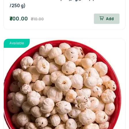
/250 g)
₹300.00
Add
₹310.00
Available