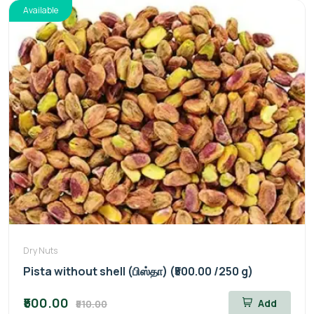
Available
Dry Nuts
Pista without shell (பிஸ்தா) (₹500.00 /250 g)
₹500.00
Add
₹510.00