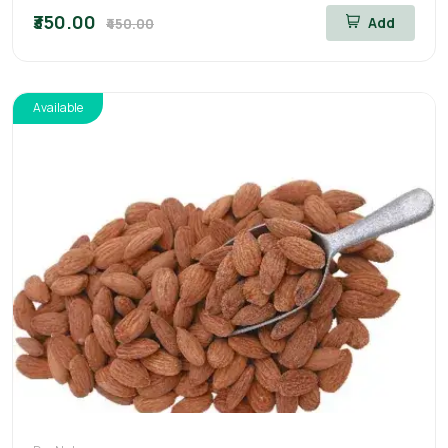
₹350.00
Add
₹450.00
Available