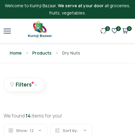
Welcome to Kurinji Bazaar,
We serve at your door
all groceries,
fruits, vegetables.
0
0
0
Home
Products
Dry Nuts
Filters
We found
14
items for you!
Show:
12
Sort by: