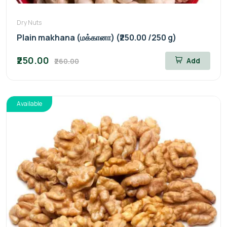
Dry Nuts
Plain makhana (மக்கானா) (₹250.00 /250 g)
₹250.00
Add
₹260.00
Available