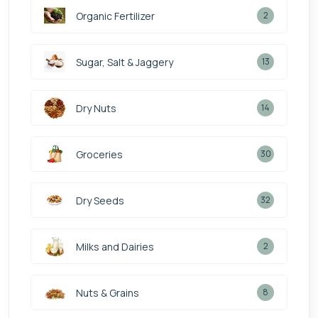
Organic Fertilizer
2
Sugar, Salt & Jaggery
13
Dry Nuts
14
Groceries
30
Dry Seeds
32
Milks and Dairies
2
Nuts & Grains
8