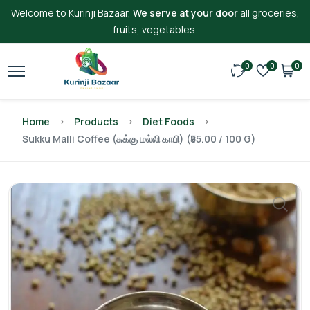
Welcome to Kurinji Bazaar,
We serve at your door
all groceries,
fruits, vegetables.
0
0
0
Home
Products
Diet Foods
Sukku Malli Coffee (சுக்கு மல்லி காபி) (₹55.00 / 100 G)