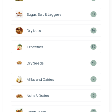
Sugar, Salt & Jaggery
13
Dry Nuts
14
Groceries
30
Dry Seeds
32
Milks and Dairies
2
Nuts & Grains
8
Fresh Fruits
17