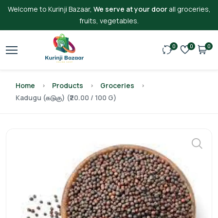
Welcome to Kurinji Bazaar,
We serve at your door
all groceries,
fruits, vegetables.
0
0
0
Home
Products
Groceries
Kadugu (கடுகு) (₹20.00 / 100 G)