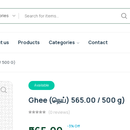
ories
t us
Products
Categories
Contact
/ 500 G)
Available
Ghee (நெய்) 565.00 / 500 g)
(0 reviews)
-3% Off