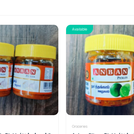
Available
Groceries