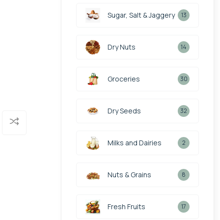
Sugar, Salt & Jaggery
13
Dry Nuts
14
Groceries
30
Dry Seeds
32
Milks and Dairies
2
Nuts & Grains
8
Fresh Fruits
17