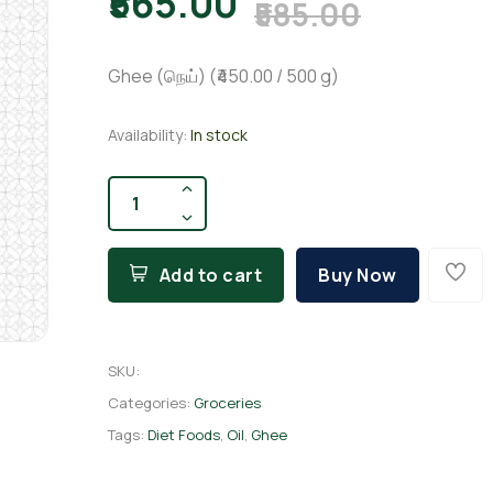
₹565.00
₹585.00
Ghee (நெய்) (₹450.00 / 500 g)
Availability:
In stock
Add to cart
Buy Now
SKU
:
Categories:
Groceries
Tags:
Diet Foods
,
Oil
,
Ghee