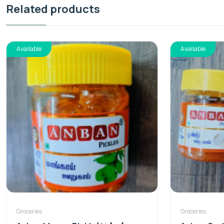
Related products
Available
Available
Groceries
Groceries