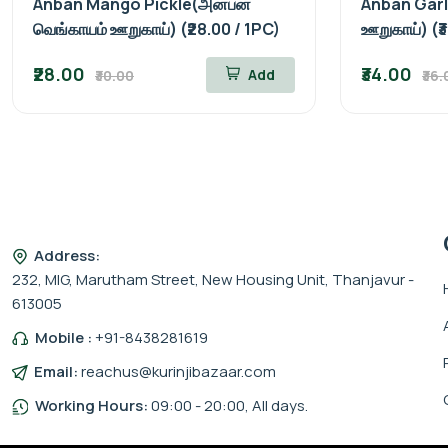
Anban Mango Pickle(அன்பன்
Anban Garli
வெங்காயம் ஊறுகாய்) (₹28.00 / 1PC)
ஊறுகாய்) (₹
₹28.00
₹34.00
Add
₹30.00
₹36.
Address:
232, MIG, Marutham Street, New Housing Unit, Thanjavur -
613005
Mobile :
+91-8438281619
Email:
reachus@kurinjibazaar.com
Working Hours:
09:00 - 20:00, All days.