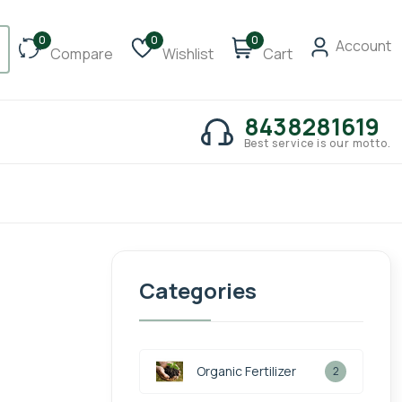
0
0
0
Account
Compare
Wishlist
Cart
8438281619
Best service is our motto.
Categories
Organic Fertilizer
2