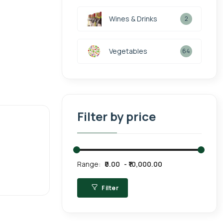
Wines & Drinks
2
Vegetables
64
Filter by price
Range:
₹0.00
₹10,000.00
Filter