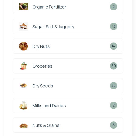
Organic Fertilizer
2
Sugar, Salt & Jaggery
13
Dry Nuts
14
Groceries
30
Dry Seeds
32
Milks and Dairies
2
Nuts & Grains
8