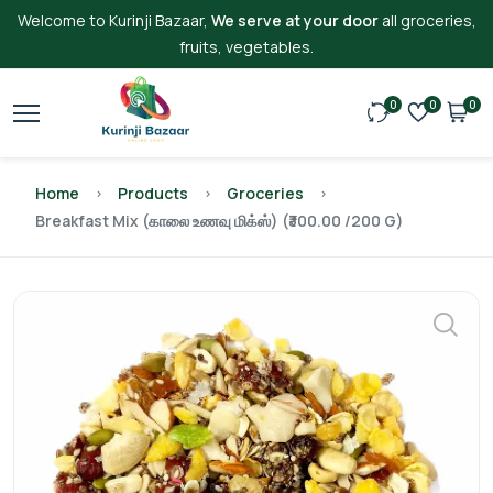
Welcome to Kurinji Bazaar,
We serve at your door
all groceries,
fruits, vegetables.
0
0
0
Home
Products
Groceries
Breakfast Mix (காலை உணவு மிக்ஸ்) (₹300.00 /200 G)