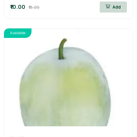
₹10.00
Add
₹15.00
Available