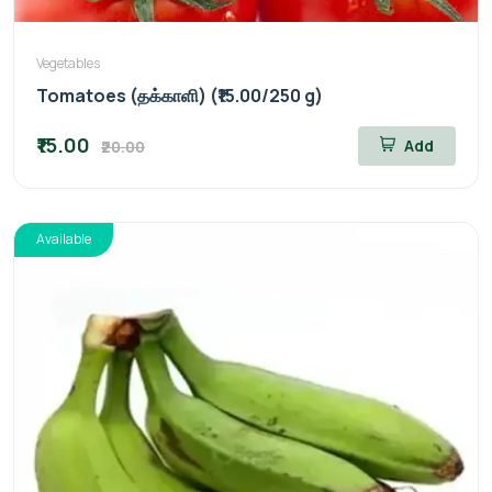
Vegetables
Tomatoes (தக்காளி) (₹15.00/250 g)
₹15.00
Add
₹20.00
Available