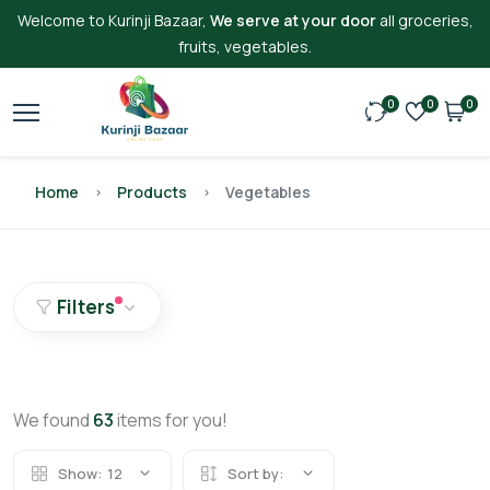
Welcome to Kurinji Bazaar,
We serve at your door
all groceries,
fruits, vegetables.
0
0
0
Home
Products
Vegetables
Filters
We found
63
items for you!
Show:
12
Sort by: