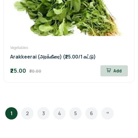
Vegetables
Arakkeerai (அரக்கீரை) (₹25.00/1 கட்டு)
₹25.00
Add
₹30.00
1
2
3
4
5
6