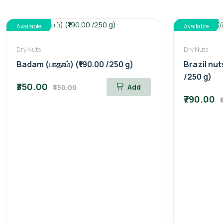
Available
Available
Dry Nuts
Dry Nuts
Badam (பாதாம்) (₹190.00 /250 g)
Brazil nuts
/250 g)
₹350.00
Add
₹450.00
₹790.00