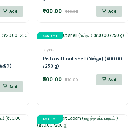
₹400.00
Add
Add
₹410.00
Available
Dry Nuts
Pista without shell (பிஸ்தா) (₹500.00
்திரி)
/250 g)
₹500.00
Add
₹510.00
Add
Available