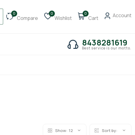
0
0
0
Account
Compare
Wishlist
Cart
8438281619
Best service is our motto.
Show:
12
Sort by: